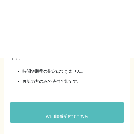
当日の診察順番を取るシステムです。
Web順番予約受付時間は
[月火木] 9：30～11：30 / 15：30～17：30
[金] 15：30～17：30
[土] 9：30～11：30
です。
時間や順番の指定はできません。
再診の方のみの受付可能です。
WEB順番受付はこちら