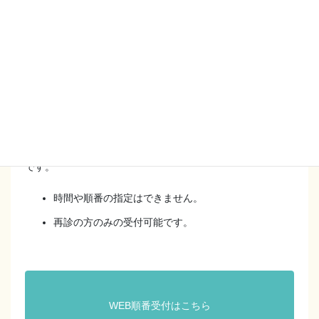
ん。
当日の診察順番を取るシステムです。
Web順番予約受付時間は
[月火木] 9：30～11：30 / 15：30～17：30
[金] 15：30～17：30
[土] 9：30～11：30
です。
時間や順番の指定はできません。
再診の方のみの受付可能です。
WEB順番受付はこちら