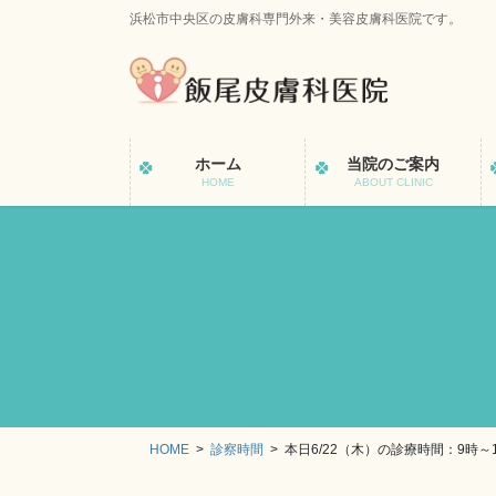
コ
ナ
浜松市中央区の皮膚科専門外来・美容皮膚科医院です。
ン
ビ
テ
ゲ
ン
ー
ツ
シ
に
ョ
ホーム
当院のご案内
移
ン
HOME
ABOUT CLINIC
動
に
移
動
HOME
診察時間
本日6/22（木）の診療時間：9時～12