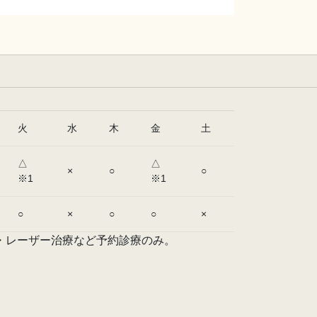
火
水
木
金
土
△
△
×
○
○
※1
※1
○
×
○
○
×
・レーザー治療など予約診療のみ。