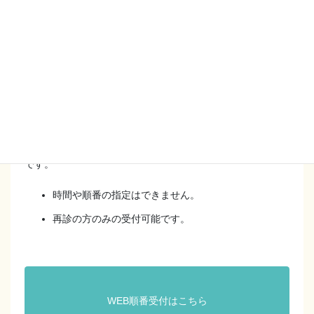
ん。
当日の診察順番を取るシステムです。
Web順番予約受付時間は
[月火木] 9：30～11：30 / 15：30～17：30
[金] 15：30～17：30
[土] 9：30～11：30
です。
時間や順番の指定はできません。
再診の方のみの受付可能です。
WEB順番受付はこちら