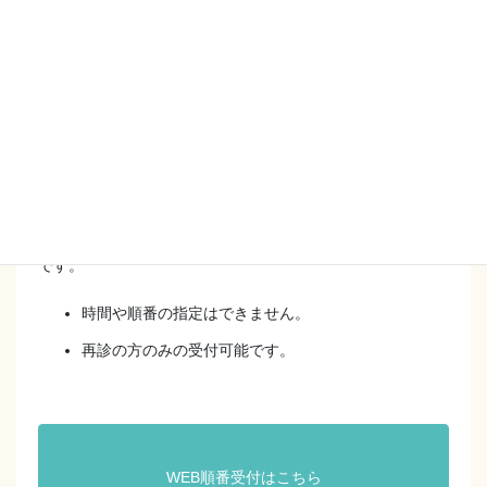
ん。
当日の診察順番を取るシステムです。
Web順番予約受付時間は
[月火木] 9：30～11：30 / 15：30～17：30
[金] 15：30～17：30
[土] 9：30～11：30
です。
時間や順番の指定はできません。
再診の方のみの受付可能です。
WEB順番受付はこちら