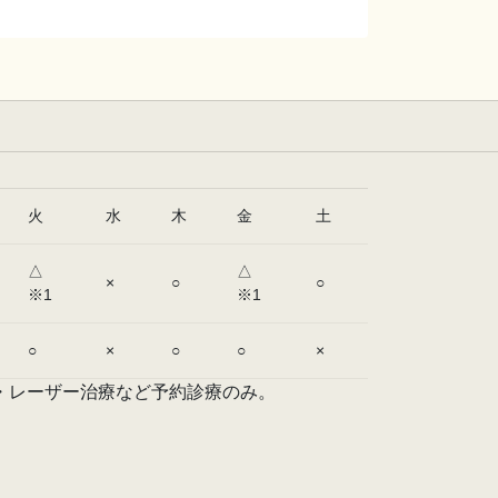
火
水
木
金
土
△
△
×
○
○
※1
※1
○
×
○
○
×
・レーザー治療など予約診療のみ。