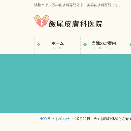
コ
ナ
浜松市中央区の皮膚科専門外来・美容皮膚科医院です。
ン
ビ
テ
ゲ
ン
ー
ツ
シ
に
ョ
ホーム
当院のご案内
移
ン
HOME
ABOUT CLINIC
動
に
移
動
HOME
お知らせ
10月11日（火）は臨時休診とさせ